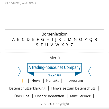
es | boerse | 69403488 |
Börsenlexikon
A
B
C
D
E
F
G
H
I
J
K
L
M
N
O
P
Q
R
S
T
U
V
W
X
Y
Z
Menü
|
|
|
|
|
i
News
Kontakt
Impressum
|
|
Datenschutzerklärung
Hinweise zum Datenschutz
|
|
|
Über uns
Unsere Redaktion
Mike Steiner
2026 © Copyright