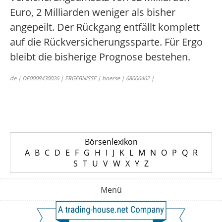
Euro, 2 Milliarden weniger als bisher
angepeilt. Der Rückgang entfällt komplett
auf die Rückversicherungssparte. Für Ergo
bleibt die bisherige Prognose bestehen.
de | DE0008430026 | ERGEBNISSE | boerse | 68006462 |
Börsenlexikon
A
B
C
D
E
F
G
H
I
J
K
L
M
N
O
P
Q
R
S
T
U
V
W
X
Y
Z
Menü