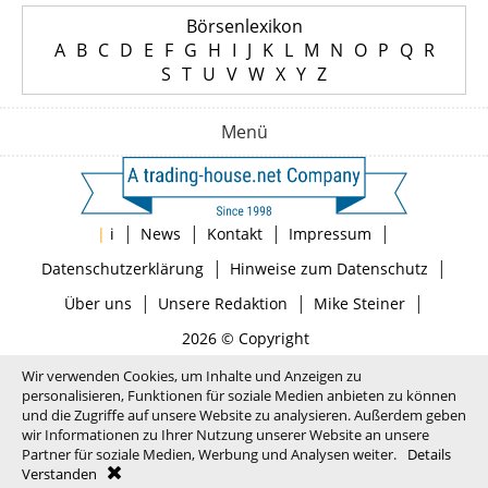
Börsenlexikon
A
B
C
D
E
F
G
H
I
J
K
L
M
N
O
P
Q
R
S
T
U
V
W
X
Y
Z
Menü
|
|
|
|
|
i
News
Kontakt
Impressum
|
|
Datenschutzerklärung
Hinweise zum Datenschutz
|
|
|
Über uns
Unsere Redaktion
Mike Steiner
2026 © Copyright
Wir verwenden Cookies, um Inhalte und Anzeigen zu
personalisieren, Funktionen für soziale Medien anbieten zu können
und die Zugriffe auf unsere Website zu analysieren. Außerdem geben
wir Informationen zu Ihrer Nutzung unserer Website an unsere
Partner für soziale Medien, Werbung und Analysen weiter.
Details
Verstanden