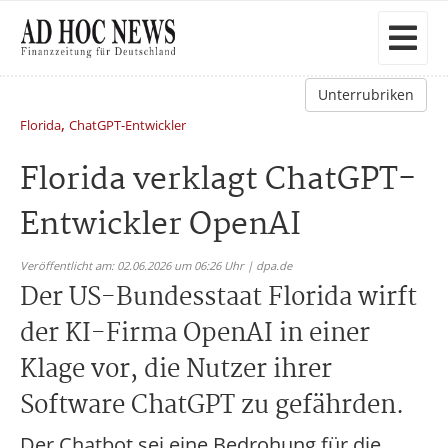
Unterrubriken
,
Florida
ChatGPT-Entwickler
Florida verklagt ChatGPT-
Entwickler OpenAI
Veröffentlicht am: 02.06.2026 um 06:26 Uhr | dpa.de
Der US-Bundesstaat Florida wirft
der KI-Firma OpenAI in einer
Klage vor, die Nutzer ihrer
Software ChatGPT zu gefährden.
Der Chatbot sei eine Bedrohung für die