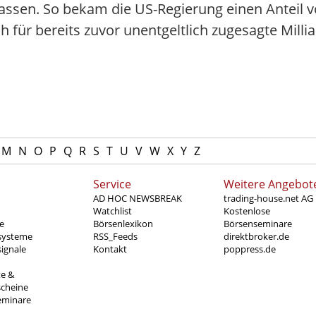
assen. So bekam die US-Regierung einen Anteil 
 für bereits zuvor unentgeltlich zugesagte Mill
M
N
O
P
Q
R
S
T
U
V
W
X
Y
Z
Service
Weitere Angebot
AD HOC NEWSBREAK
trading-house.net AG
Watchlist
Kostenlose
e
Börsenlexikon
Börsenseminare
systeme
RSS_Feeds
direktbroker.de
ignale
Kontakt
poppress.de
te &
scheine
eminare