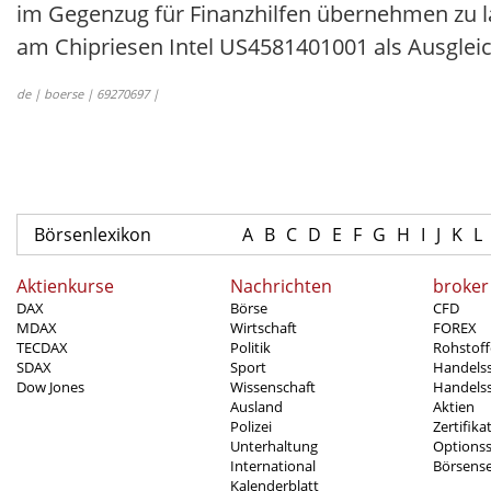
im Gegenzug für Finanzhilfen übernehmen zu l
am Chipriesen Intel US4581401001 als Ausgleich
de | boerse | 69270697 |
Börsenlexikon
A
B
C
D
E
F
G
H
I
J
K
L
Aktienkurse
Nachrichten
broker
DAX
Börse
CFD
MDAX
Wirtschaft
FOREX
TECDAX
Politik
Rohstoff
SDAX
Sport
Handels
Dow Jones
Wissenschaft
Handelss
Ausland
Aktien
Polizei
Zertifika
Unterhaltung
Options
International
Börsens
Kalenderblatt