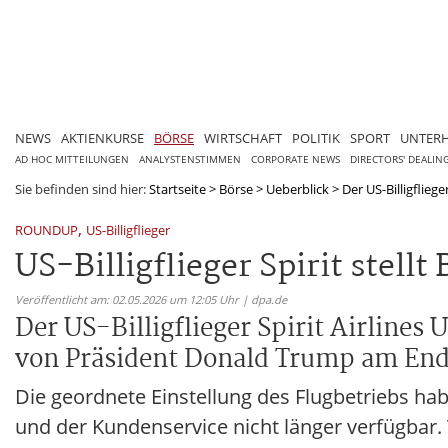
NEWS
AKTIENKURSE
BÖRSE
WIRTSCHAFT
POLITIK
SPORT
UNTER
AD HOC MITTEILUNGEN
ANALYSTENSTIMMEN
CORPORATE NEWS
DIRECTORS' DEALIN
Sie befinden sind hier:
Startseite
>
Börse
>
Ueberblick
>
Der US-Billigfliege
,
ROUNDUP
US-Billigflieger
US-Billigflieger Spirit stellt 
Veröffentlicht am: 02.05.2026 um 12:05 Uhr | dpa.de
Der US-Billigflieger Spirit Airlines
von Präsident Donald Trump am End
Die geordnete Einstellung des Flugbetriebs habe
und der Kundenservice nicht länger verfügbar.