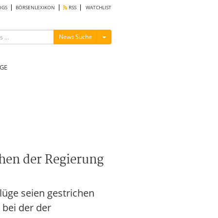
OGS
BÖRSENLEXIKON
RSS
WATCHLIST
Menü ein-/ausblenden
News Suche
GE
chen der Regierung
Flüge seien gestrichen
 bei der der