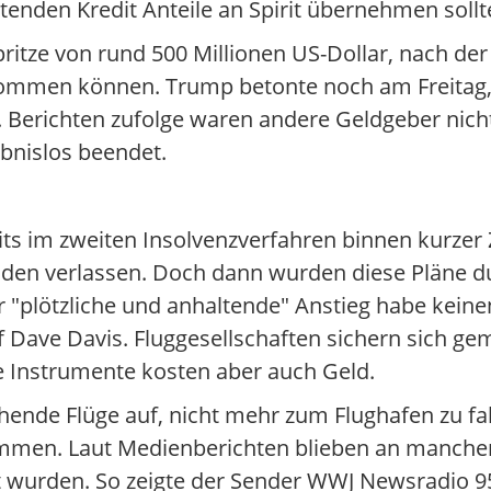
enden Kredit Anteile an Spirit übernehmen sollt
ritze von rund 500 Millionen US-Dollar, nach der
bekommen können. Trump betonte noch am Freitag, 
. Berichten zufolge waren andere Geldgeber nich
bnislos beendet.
its im zweiten Insolvenzverfahren binnen kurzer Z
lden verlassen. Doch dann wurden diese Pläne du
er "plötzliche und anhaltende" Anstieg habe kei
ef Dave Davis. Fluggesellschaften sichern sich g
 Instrumente kosten aber auch Geld.
tehende Flüge auf, nicht mehr zum Flughafen zu fa
ommen. Laut Medienberichten blieben an manch
gt wurden. So zeigte der Sender WWJ Newsradio 9