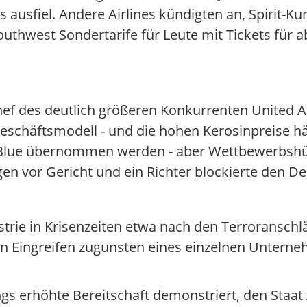
s ausfiel. Andere Airlines kündigten an, Spirit-K
outhwest Sondertarife für Leute mit Tickets für a
 Chef des deutlich größeren Konkurrenten United 
Geschäftsmodell - und die hohen Kerosinpreise h
 JetBlue übernommen werden - aber Wettbewerbsh
n vor Gericht und ein Richter blockierte den De
ustrie in Krisenzeiten etwa nach den Terroransc
ein Eingreifen zugunsten eines einzelnen Untern
ings erhöhte Bereitschaft demonstriert, den Staa