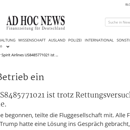
BL
HALTUNG
WISSENSCHAFT
AUSLAND
POLIZEI
INTERNATIONAL
SONSTI
GS
r Spirit Airlines US8485771021 ist ...
Betrieb ein
 US8485771021 ist trotz Rettungsversu
e.
 begonnen, teilte die Fluggesellschaft mit. Alle 
 Trump hatte eine Lösung ins Gespräch gebracht,