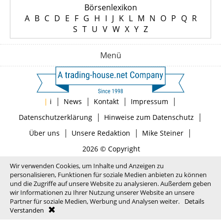
Börsenlexikon
A
B
C
D
E
F
G
H
I
J
K
L
M
N
O
P
Q
R
S
T
U
V
W
X
Y
Z
Menü
|
|
|
|
|
i
News
Kontakt
Impressum
|
|
Datenschutzerklärung
Hinweise zum Datenschutz
|
|
|
Über uns
Unsere Redaktion
Mike Steiner
2026 © Copyright
Wir verwenden Cookies, um Inhalte und Anzeigen zu
personalisieren, Funktionen für soziale Medien anbieten zu können
und die Zugriffe auf unsere Website zu analysieren. Außerdem geben
wir Informationen zu Ihrer Nutzung unserer Website an unsere
Partner für soziale Medien, Werbung und Analysen weiter.
Details
Verstanden