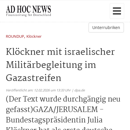
Unterrubriken
,
ROUNDUP
Klöckner
Klöckner mit israelischer
Militärbegleitung im
Gazastreifen
Veröffentlicht am: 12.02.2026 um 13:33 Uhr | dpa.de
(Der Text wurde durchgängig neu
gefasst)GAZA/JERUSALEM -
Bundestagspräsidentin Julia