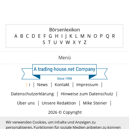
Börsenlexikon
A
B
C
D
E
F
G
H
I
J
K
L
M
N
O
P
Q
R
S
T
U
V
W
X
Y
Z
Menü
|
|
|
|
|
i
News
Kontakt
Impressum
|
|
Datenschutzerklärung
Hinweise zum Datenschutz
|
|
|
Über uns
Unsere Redaktion
Mike Steiner
2026 © Copyright
Wir verwenden Cookies, um Inhalte und Anzeigen zu
personalisieren, Funktionen für soziale Medien anbieten zu können