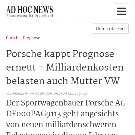
Unterrubriken
,
Porsche
Prognose
Porsche kappt Prognose
erneut - Milliardenkosten
belasten auch Mutter VW
Veröffentlicht am: 19.09.2025 um 18:24 Uhr | dpa.de
Der Sportwagenbauer Porsche AG
DE000PAG9113 geht angesichts
von neuen milliardenschweren