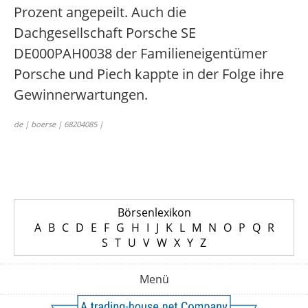
Prozent angepeilt. Auch die
Dachgesellschaft Porsche SE
DE000PAH0038 der Familieneigentümer
Porsche und Piech kappte in der Folge ihre
Gewinnerwartungen.
de | boerse | 68204085 |
Börsenlexikon
A
B
C
D
E
F
G
H
I
J
K
L
M
N
O
P
Q
R
S
T
U
V
W
X
Y
Z
Menü