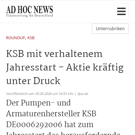
Unterrubriken
,
ROUNDUP
KSB
KSB mit verhaltenem
Jahresstart - Aktie kräftig
unter Druck
Veröffentlicht am: 05.05.2026 um 16:53 Uhr | dpa.de
Der Pumpen- und
Armaturenhersteller KSB
DE0006292006 hat zum