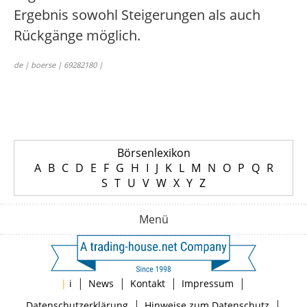
Ergebnis sowohl Steigerungen als auch
Rückgänge möglich.
de | boerse | 69282180 |
Börsenlexikon
A
B
C
D
E
F
G
H
I
J
K
L
M
N
O
P
Q
R
S
T
U
V
W
X
Y
Z
Menü
|
|
|
|
|
i
News
Kontakt
Impressum
|
|
Datenschutzerklärung
Hinweise zum Datenschutz