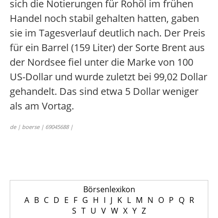
sich die Notierungen für Rohöl im frühen
Handel noch stabil gehalten hatten, gaben
sie im Tagesverlauf deutlich nach. Der Preis
für ein Barrel (159 Liter) der Sorte Brent aus
der Nordsee fiel unter die Marke von 100
US-Dollar und wurde zuletzt bei 99,02 Dollar
gehandelt. Das sind etwa 5 Dollar weniger
als am Vortag.
de | boerse | 69045688 |
Börsenlexikon
A
B
C
D
E
F
G
H
I
J
K
L
M
N
O
P
Q
R
S
T
U
V
W
X
Y
Z