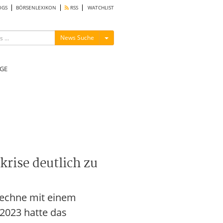
OGS
BÖRSENLEXIKON
RSS
WATCHLIST
Menü ein-/ausblenden
News Suche
GE
rise deutlich zu
rechne mit einem
2023 hatte das