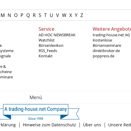
M
N
O
P
Q
R
S
T
U
V
W
X
Y
Z
Service
Weitere Angebot
AD HOC NEWSBREAK
trading-house.net AG
Watchlist
Kostenlose
e
Börsenlexikon
Börsenseminare
systeme
RSS_Feeds
direktbroker.de
ignale
Kontakt
poppress.de
te &
scheine
eminare
Menü
|
|
|
rklärung
Hinweise zum Datenschutz
Über uns
Unsere Red