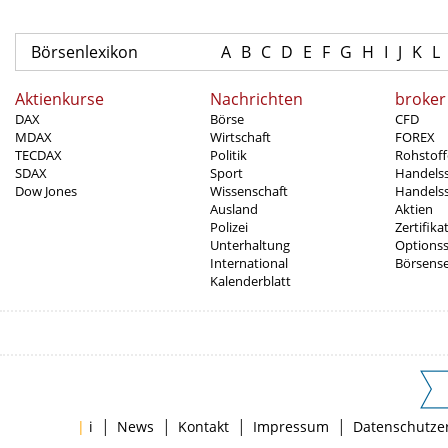
Börsenlexikon
A
B
C
D
E
F
G
H
I
J
K
L
Aktienkurse
Nachrichten
broker
DAX
Börse
CFD
MDAX
Wirtschaft
FOREX
TECDAX
Politik
Rohstoff
SDAX
Sport
Handels
Dow Jones
Wissenschaft
Handelss
Ausland
Aktien
Polizei
Zertifika
Unterhaltung
Options
International
Börsens
Kalenderblatt
|
|
|
|
|
i
News
Kontakt
Impressum
Datenschutze