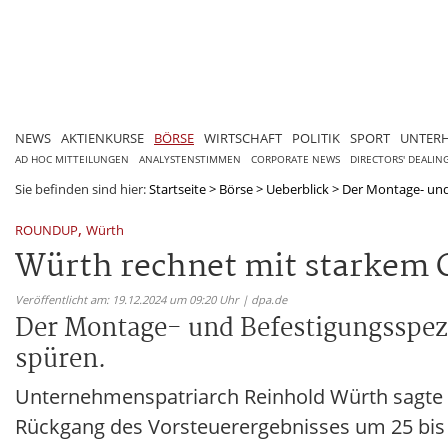
NEWS
AKTIENKURSE
BÖRSE
WIRTSCHAFT
POLITIK
SPORT
UNTER
AD HOC MITTEILUNGEN
ANALYSTENSTIMMEN
CORPORATE NEWS
DIRECTORS' DEALIN
Sie befinden sind hier:
Startseite
>
Börse
>
Ueberblick
>
Der Montage- und
,
ROUNDUP
Würth
Würth rechnet mit starkem
Veröffentlicht am: 19.12.2024 um 09:20 Uhr | dpa.de
Der Montage- und Befestigungsspezi
spüren.
Unternehmenspatriarch Reinhold Würth sagte 
Rückgang des Vorsteuerergebnisses um 25 bis 