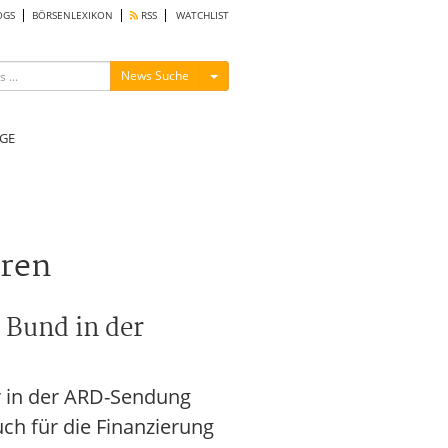
OGS
BÖRSENLEXIKON
RSS
WATCHLIST
Menü ein-/ausblenden
News Suche
GE
eren
 Bund in der
ker in der ARD-Sendung
h für die Finanzierung