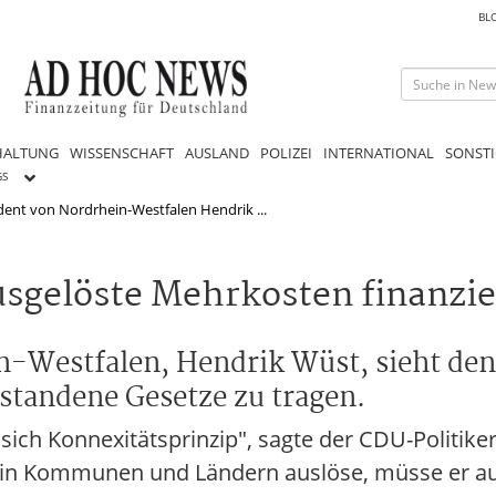
BL
HALTUNG
WISSENSCHAFT
AUSLAND
POLIZEI
INTERNATIONAL
SONSTI
GS
dent von Nordrhein-Westfalen Hendrik ...
usgelöste Mehrkosten finanzi
n-Westfalen, Hendrik Wüst, sieht den
tstandene Gesetze zu tragen.
nt sich Konnexitätsprinzip", sagte der CDU-Politi
 in Kommunen und Ländern auslöse, müsse er auc