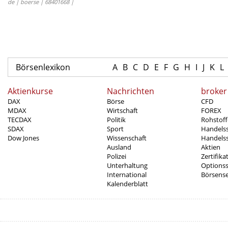
de | boerse | 68401668 |
Börsenlexikon
A
B
C
D
E
F
G
H
I
J
K
L
Aktienkurse
Nachrichten
broker
DAX
Börse
CFD
MDAX
Wirtschaft
FOREX
TECDAX
Politik
Rohstoff
SDAX
Sport
Handels
Dow Jones
Wissenschaft
Handelss
Ausland
Aktien
Polizei
Zertifika
Unterhaltung
Options
International
Börsens
Kalenderblatt