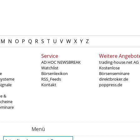
M
N
O
P
Q
R
S
T
U
V
W
X
Y
Z
Service
Weitere Angebot
AD HOC NEWSBREAK
trading-house.net AG
Watchlist
Kostenlose
e
Börsenlexikon
Börsenseminare
systeme
RSS_Feeds
direktbroker.de
ignale
Kontakt
poppress.de
te &
scheine
eminare
Menü