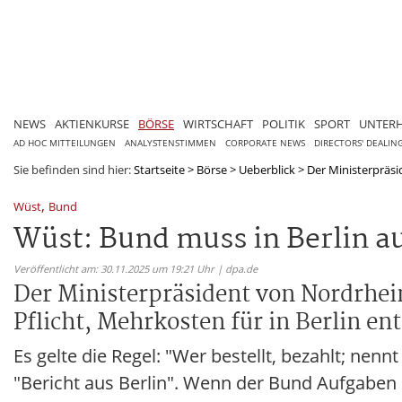
NEWS
AKTIENKURSE
BÖRSE
WIRTSCHAFT
POLITIK
SPORT
UNTER
AD HOC MITTEILUNGEN
ANALYSTENSTIMMEN
CORPORATE NEWS
DIRECTORS' DEALIN
Sie befinden sind hier:
Startseite
>
Börse
>
Ueberblick
>
Der Ministerpräsi
,
Wüst
Bund
Wüst: Bund muss in Berlin a
Veröffentlicht am: 30.11.2025 um 19:21 Uhr | dpa.de
Der Ministerpräsident von Nordrhei
Pflicht, Mehrkosten für in Berlin en
Es gelte die Regel: "Wer bestellt, bezahlt; nen
"Bericht aus Berlin". Wenn der Bund Aufgaben