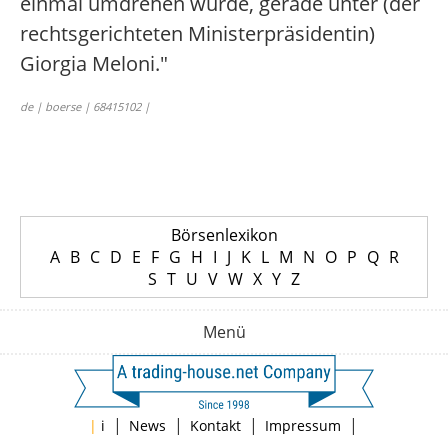
einmal umdrehen würde, gerade unter (der
rechtsgerichteten Ministerpräsidentin)
Giorgia Meloni."
de | boerse | 68415102 |
Börsenlexikon
A
B
C
D
E
F
G
H
I
J
K
L
M
N
O
P
Q
R
S
T
U
V
W
X
Y
Z
Menü
|
|
|
|
|
i
News
Kontakt
Impressum