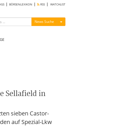
OGS
BÖRSENLEXIKON
RSS
WATCHLIST
Menü ein-/ausblenden
News Suche
GE
 Sellafield in
tzten sieben Castor-
aden auf Spezial-Lkw