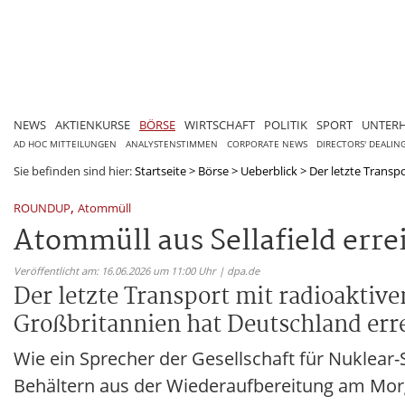
NEWS
AKTIENKURSE
BÖRSE
WIRTSCHAFT
POLITIK
SPORT
UNTER
AD HOC MITTEILUNGEN
ANALYSTENSTIMMEN
CORPORATE NEWS
DIRECTORS' DEALIN
Sie befinden sind hier:
Startseite
>
Börse
>
Ueberblick
>
Der letzte Transpo
,
ROUNDUP
Atommüll
Atommüll aus Sellafield erre
Veröffentlicht am: 16.06.2026 um 11:00 Uhr | dpa.de
Der letzte Transport mit radioaktive
Großbritannien hat Deutschland erre
Wie ein Sprecher der Gesellschaft für Nuklear-Se
Behältern aus der Wiederaufbereitung am Morge