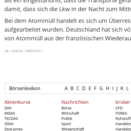
als ein Eingeständnis, dass die Transporte gefä
damit, dass sich die Lkw in der Nacht zum Mit
Bei dem Atommüll handelt es sich um Überres
aufgearbeitet wurden. Deutschland hat sich vö
von Atommüll aus der französischen Wiederau
de | boerse | 69551472 |
Börsenlexikon
A
B
C
D
E
F
G
H
I
J
K
L
Aktienkurse
Nachrichten
broker
DAX
Börse
CFD
MDAX
Wirtschaft
FOREX
TECDAX
Politik
Rohstoff
SDAX
Sport
Handels
Dow Jones
Wissenschaft
Handelss