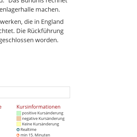
ind." Das Bündnis rechnet
henlagerhalle machen.
werken, die in England
chtet. Die Rückführung
bgeschlossen worden.
e
Kursinformationen
positive Kursänderung
negative Kursänderung
Keine Kursänderung
Realtime
min 15. Minuten