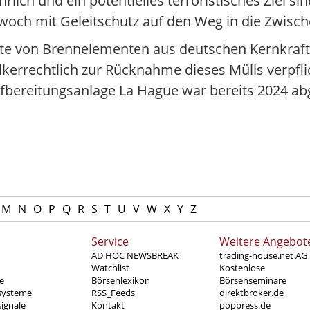
hrlich und ein potentielles terroristisches Ziel s
twoch mit Geleitschutz auf den Weg in die Zwisc
te von Brennelementen aus deutschen Kernkraft
lkerrechtlich zur Rücknahme dieses Mülls verpfli
fbereitungsanlage La Hague war bereits 2024 a
M
N
O
P
Q
R
S
T
U
V
W
X
Y
Z
Service
Weitere Angebot
AD HOC NEWSBREAK
trading-house.net AG
Watchlist
Kostenlose
e
Börsenlexikon
Börsenseminare
systeme
RSS_Feeds
direktbroker.de
ignale
Kontakt
poppress.de