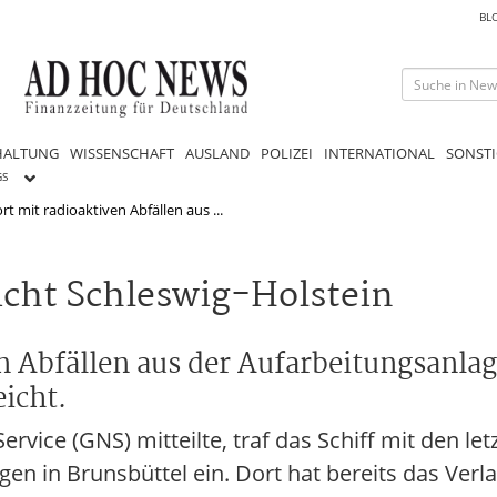
BL
HALTUNG
WISSENSCHAFT
AUSLAND
POLIZEI
INTERNATIONAL
SONSTI
GS
rt mit radioaktiven Abfällen aus ...
icht Schleswig-Holstein
n Abfällen aus der Aufarbeitungsanlage
icht.
rvice (GNS) mitteilte, traf das Schiff mit den le
n in Brunsbüttel ein. Dort hat bereits das Verl