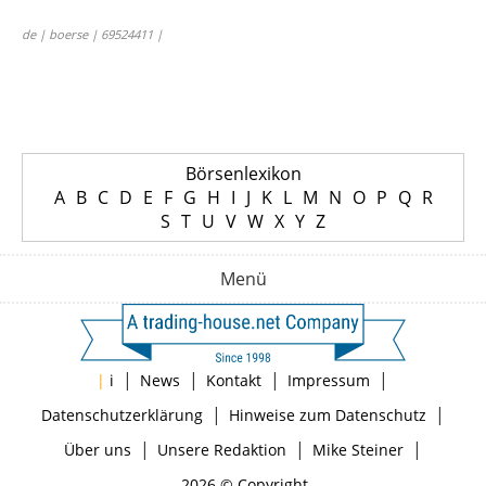
de | boerse | 69524411 |
Börsenlexikon
A
B
C
D
E
F
G
H
I
J
K
L
M
N
O
P
Q
R
S
T
U
V
W
X
Y
Z
Menü
|
|
|
|
|
i
News
Kontakt
Impressum
|
|
Datenschutzerklärung
Hinweise zum Datenschutz
|
|
|
Über uns
Unsere Redaktion
Mike Steiner
2026 © Copyright