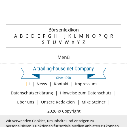
Börsenlexikon
A
B
C
D
E
F
G
H
I
J
K
L
M
N
O
P
Q
R
S
T
U
V
W
X
Y
Z
Menü
|
|
|
|
|
i
News
Kontakt
Impressum
|
|
Datenschutzerklärung
Hinweise zum Datenschutz
|
|
|
Über uns
Unsere Redaktion
Mike Steiner
2026 © Copyright
Wir verwenden Cookies, um Inhalte und Anzeigen zu
personalisieren, Funktionen für soziale Medien anbieten zu können