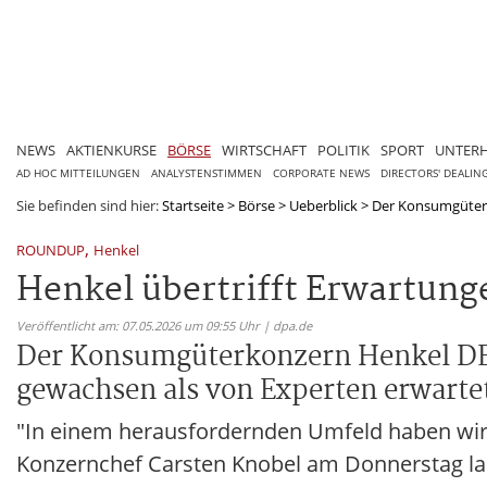
NEWS
AKTIENKURSE
BÖRSE
WIRTSCHAFT
POLITIK
SPORT
UNTER
AD HOC MITTEILUNGEN
ANALYSTENSTIMMEN
CORPORATE NEWS
DIRECTORS' DEALIN
Sie befinden sind hier:
Startseite
>
Börse
>
Ueberblick
>
Der Konsumgüterk
,
ROUNDUP
Henkel
Henkel übertrifft Erwartunge
Veröffentlicht am: 07.05.2026 um 09:55 Uhr | dpa.de
Der Konsumgüterkonzern Henkel DE0
gewachsen als von Experten erwarte
"In einem herausfordernden Umfeld haben wir 
Konzernchef Carsten Knobel am Donnerstag la