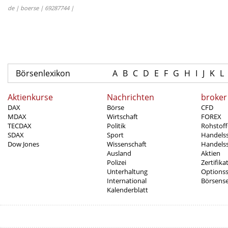
de | boerse | 69287744 |
Börsenlexikon
A
B
C
D
E
F
G
H
I
J
K
L
Aktienkurse
Nachrichten
broker
DAX
Börse
CFD
MDAX
Wirtschaft
FOREX
TECDAX
Politik
Rohstoff
SDAX
Sport
Handels
Dow Jones
Wissenschaft
Handelss
Ausland
Aktien
Polizei
Zertifika
Unterhaltung
Options
International
Börsens
Kalenderblatt