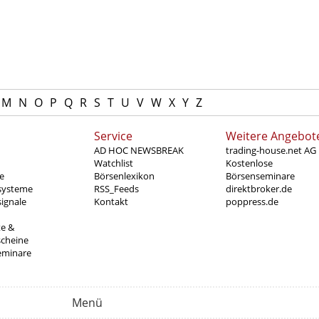
M
N
O
P
Q
R
S
T
U
V
W
X
Y
Z
Service
Weitere Angebot
AD HOC NEWSBREAK
trading-house.net AG
Watchlist
Kostenlose
e
Börsenlexikon
Börsenseminare
systeme
RSS_Feeds
direktbroker.de
ignale
Kontakt
poppress.de
te &
scheine
eminare
Menü