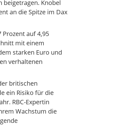
n beigetragen. Knobel
ent an die Spitze im Dax
 Prozent auf 4,95
chnitt mit einem
 dem starken Euro und
nen verhaltenen
er britischen
e ein Risiko für die
hr. RBC-Expertin
 ihrem Wachstum die
igende