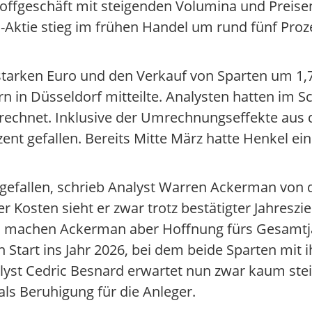
ffgeschäft mit steigenden Volumina und Preise
el-Aktie stieg im frühen Handel um rund fünf Proz
starken Euro und den Verkauf von Sparten um 1,7
 in Düsseldorf mitteilte. Analysten hatten im S
rechnet. Inklusive der Umrechnungseffekte aus
ent gefallen. Bereits Mitte März hatte Henkel ei
sgefallen, schrieb Analyst Warren Ackerman von d
Kosten sieht er zwar trotz bestätigter Jahresziel
n machen Ackerman aber Hoffnung fürs Gesamtja
Start ins Jahr 2026, bei dem beide Sparten mit
alyst Cedric Besnard erwartet nun zwar kaum ste
ls Beruhigung für die Anleger.