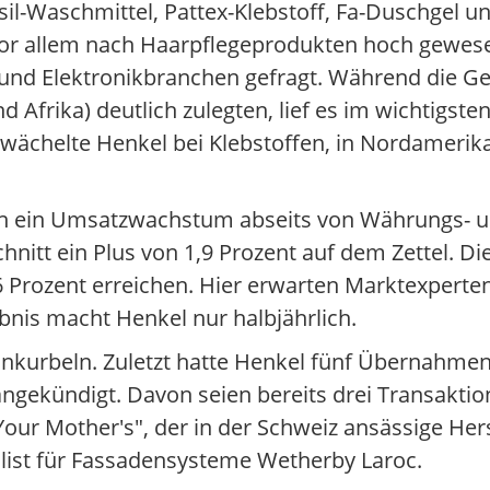
sil-Waschmittel, Pattex-Klebstoff, Fa-Duschgel u
vor allem nach Haarpflegeprodukten hoch gewesen
 und Elektronikbranchen gefragt. Während die G
 Afrika) deutlich zulegten, lief es im wichtigste
ächelte Henkel bei Klebstoffen, in Nordamerika 
hin ein Umsatzwachstum abseits von Währungs- u
chnitt ein Plus von 1,9 Prozent auf dem Zettel. Di
16 Prozent erreichen. Hier erwarten Marktexperten
nis macht Henkel nur halbjährlich.
nkurbeln. Zuletzt hatte Henkel fünf Übernahme
gekündigt. Davon seien bereits drei Transaktio
ur Mother's", der in der Schweiz ansässige Hers
alist für Fassadensysteme Wetherby Laroc.