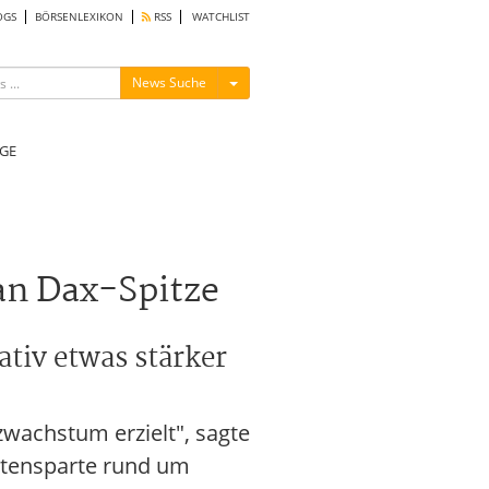
OGS
BÖRSENLEXIKON
RSS
WATCHLIST
Menü ein-/ausblenden
News Suche
GE
 an Dax-Spitze
tiv etwas stärker
wachstum erzielt", sagte
ntensparte rund um