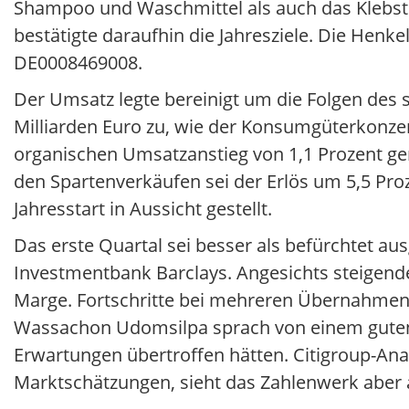
Shampoo und Waschmittel als auch das Klebsto
bestätigte daraufhin die Jahresziele. Die Henk
DE0008469008.
Der Umsatz legte bereinigt um die Folgen des 
Milliarden Euro zu, wie der Konsumgüterkonzern
organischen Umsatzanstieg von 1,1 Prozent ge
den Spartenverkäufen sei der Erlös um 5,5 Proz
Jahresstart in Aussicht gestellt.
Das erste Quartal sei besser als befürchtet au
Investmentbank Barclays. Angesichts steigender 
Marge. Fortschritte bei mehreren Übernahme
Wassachon Udomsilpa sprach von einem guten 
Erwartungen übertroffen hätten. Citigroup-An
Marktschätzungen, sieht das Zahlenwerk aber a