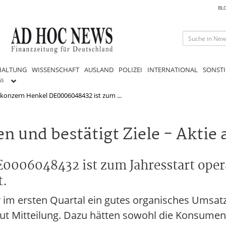
BL
HALTUNG
WISSENSCHAFT
AUSLAND
POLIZEI
INTERNATIONAL
SONSTI
GS
onzern Henkel DE0006048432 ist zum ...
n und bestätigt Ziele - Aktie
006048432 ist zum Jahresstart opera
t.
im ersten Quartal ein gutes organisches Umsatz
ut Mitteilung. Dazu hätten sowohl die Konsume