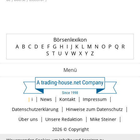
Börsenlexikon
A
B
C
D
E
F
G
H
I
J
K
L
M
N
O
P
Q
R
S
T
U
V
W
X
Y
Z
Menü
|
|
|
|
|
i
News
Kontakt
Impressum
|
|
Datenschutzerklärung
Hinweise zum Datenschutz
|
|
|
Über uns
Unsere Redaktion
Mike Steiner
2026 © Copyright