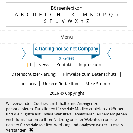
Börsenlexikon
A
B
C
D
E
F
G
H
I
J
K
L
M
N
O
P
Q
R
S
T
U
V
W
X
Y
Z
Menü
|
|
|
|
|
i
News
Kontakt
Impressum
|
|
Datenschutzerklärung
Hinweise zum Datenschutz
|
|
|
Über uns
Unsere Redaktion
Mike Steiner
2026 © Copyright
Wir verwenden Cookies, um Inhalte und Anzeigen zu
personalisieren, Funktionen für soziale Medien anbieten zu können
und die Zugriffe auf unsere Website zu analysieren. Außerdem geben
wir Informationen zu Ihrer Nutzung unserer Website an unsere
Partner für soziale Medien, Werbung und Analysen weiter.
Details
Verstanden