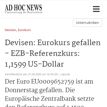
Unterrubriken
,
Devisen
Eurokurs
Devisen: Eurokurs gefallen
- EZB-Referenzkurs:
1,1599 US-Dollar
Veröffentlicht am: 21.05.2026 um 16:18 Uhr | dpa.de
Der Euro EU0009652759 ist am
Donnerstag gefallen. Die
Europäische Zentralbank setzte