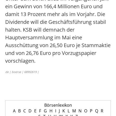
ein Gewinn von 166,4 Millionen Euro und
damit 13 Prozent mehr als im Vorjahr. Die
Dividende will die Geschäftsführung stabil
halten. KSB will demnach der
Hauptversammlung im Mai eine
Ausschüttung von 26,50 Euro je Stammaktie
und von 26,76 Euro pro Vorzugspapier
vorschlagen.
de | boerse | 68992619 |
Börsenlexikon
A
B
C
D
E
F
G
H
I
J
K
L
M
N
O
P
Q
R