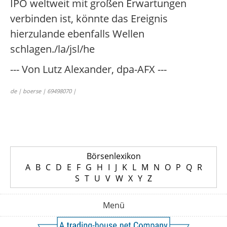
IPO weltweit mit großen Erwartungen
verbinden ist, könnte das Ereignis
hierzulande ebenfalls Wellen
schlagen./la/jsl/he
--- Von Lutz Alexander, dpa-AFX ---
de | boerse | 69498070 |
Börsenlexikon
A
B
C
D
E
F
G
H
I
J
K
L
M
N
O
P
Q
R
S
T
U
V
W
X
Y
Z
Menü