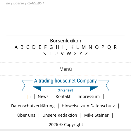
de | boerse | 69423295 |
Börsenlexikon
A
B
C
D
E
F
G
H
I
J
K
L
M
N
O
P
Q
R
S
T
U
V
W
X
Y
Z
Menü
|
|
|
|
|
i
News
Kontakt
Impressum
|
|
Datenschutzerklärung
Hinweise zum Datenschutz
|
|
|
Über uns
Unsere Redaktion
Mike Steiner
2026 © Copyright