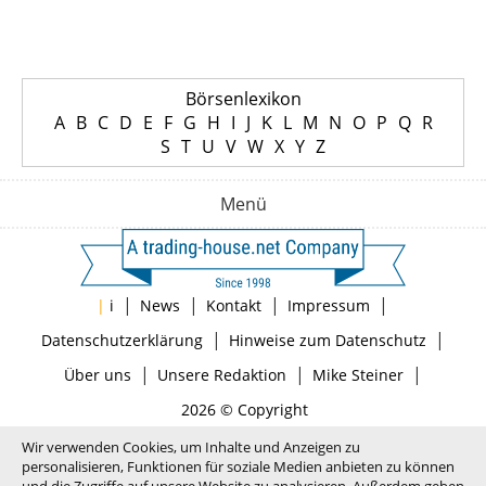
Börsenlexikon
A
B
C
D
E
F
G
H
I
J
K
L
M
N
O
P
Q
R
S
T
U
V
W
X
Y
Z
Menü
|
|
|
|
|
i
News
Kontakt
Impressum
|
|
Datenschutzerklärung
Hinweise zum Datenschutz
|
|
|
Über uns
Unsere Redaktion
Mike Steiner
2026 © Copyright
Wir verwenden Cookies, um Inhalte und Anzeigen zu
personalisieren, Funktionen für soziale Medien anbieten zu können