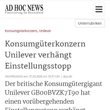
Unterrubriken
,
Konsumgüterkonzern
Unilever
Konsumgüterkonzern
Unilever verhängt
Einstellungsstopp
Veröffentlicht am: 31.03.2026 um 10:57 Uhr | dpa.de
Der britische Konsumgütergigant
Unilever GB00BVZK7T90 hat
einen vorübergehenden