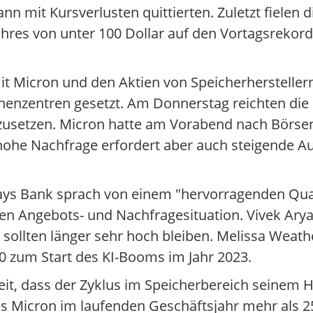
n mit Kursverlusten quittierten. Zuletzt fielen 
Jahres von unter 100 Dollar auf den Vortagsrekor
t Micron und den Aktien von Speicherhersteller
henzentren gesetzt. Am Donnerstag reichten die 
tzusetzen. Micron hatte am Vorabend nach Börs
e hohe Nachfrage erfordert aber auch steigende 
lays Bank sprach von einem "hervorragenden Qu
ten Angebots- und Nachfragesituation. Vivek Ary
h sollten länger sehr hoch bleiben. Melissa Weat
0 zum Start des KI-Booms im Jahr 2023.
eit, dass der Zyklus im Speicherbereich seinem 
s Micron im laufenden Geschäftsjahr mehr als 25