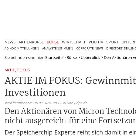
NEWS
AKTIENKURSE
BÖRSE
WIRTSCHAFT
POLITIK
SPORT
UNTER
AD HOC MITTEILUNGEN
ANALYSTENSTIMMEN
CORPORATE NEWS
DIRECTORS' DEALIN
Sie befinden sind hier:
Startseite
>
Börse
>
Ueberblick
>
Den Aktionären v
,
AKTIE
FOKUS
AKTIE IM FOKUS: Gewinnmit
Investitionen
Veröffentlicht am: 19.03.2026 um 17:36 Uhr | dpa.de
Den Aktionären von Micron Technol
nicht ausgereicht für eine Fortsetzun
Der Speicherchip-Experte reiht sich damit in 