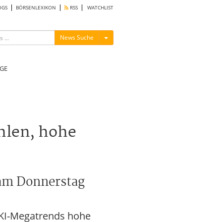
OGS
BÖRSENLEXIKON
RSS
WATCHLIST
Menü ein-/ausblenden
News Suche
GE
hlen, hohe
 am Donnerstag
s KI-Megatrends hohe