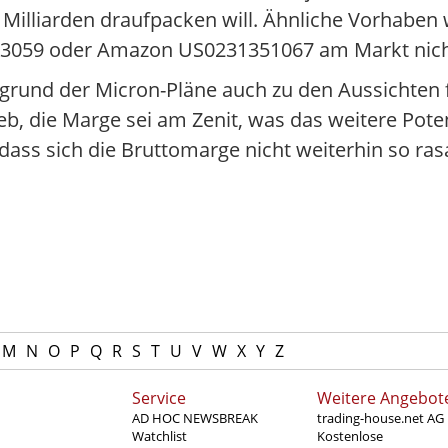
Milliarden draufpacken will. Ähnliche Vorhaben 
K3059 oder Amazon US0231351067 am Markt nic
grund der Micron-Pläne auch zu den Aussichten für
eb, die Marge sei am Zenit, was das weitere Pote
ss sich die Bruttomarge nicht weiterhin so ras
M
N
O
P
Q
R
S
T
U
V
W
X
Y
Z
Service
Weitere Angebot
AD HOC NEWSBREAK
trading-house.net AG
Watchlist
Kostenlose