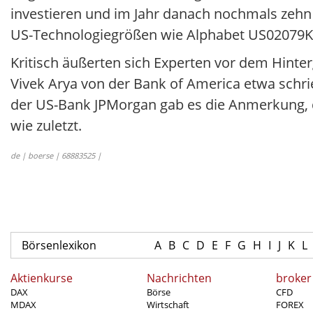
investieren und im Jahr danach nochmals zehn 
US-Technologiegrößen wie Alphabet US02079
Kritisch äußerten sich Experten vor dem Hinter
Vivek Arya von der Bank of America etwa schri
der US-Bank JPMorgan gab es die Anmerkung, da
wie zuletzt.
de | boerse | 68883525 |
Börsenlexikon
A
B
C
D
E
F
G
H
I
J
K
L
Aktienkurse
Nachrichten
broker
DAX
Börse
CFD
MDAX
Wirtschaft
FOREX