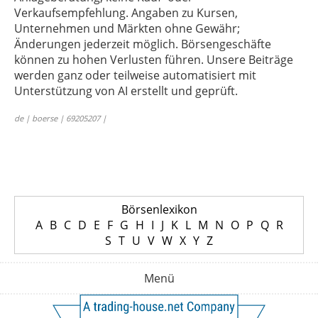
Verkaufsempfehlung. Angaben zu Kursen,
Unternehmen und Märkten ohne Gewähr;
Änderungen jederzeit möglich. Börsengeschäfte
können zu hohen Verlusten führen. Unsere Beiträge
werden ganz oder teilweise automatisiert mit
Unterstützung von AI erstellt und geprüft.
de | boerse | 69205207 |
Börsenlexikon
A
B
C
D
E
F
G
H
I
J
K
L
M
N
O
P
Q
R
S
T
U
V
W
X
Y
Z
Menü