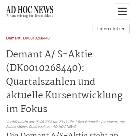
Unterrubriken
,
Demant
DK0010268440
Demant A/ S-Aktie
(DK0010268440):
Quartalszahlen und
aktuelle Kursentwicklung
im Fokus
Veröffentlicht am: 02.06.2026 um 23:11 Uhr | Redaktionelle Verantwortung:
Rafael Müller,
Chefredakteur AD HOC NEWS