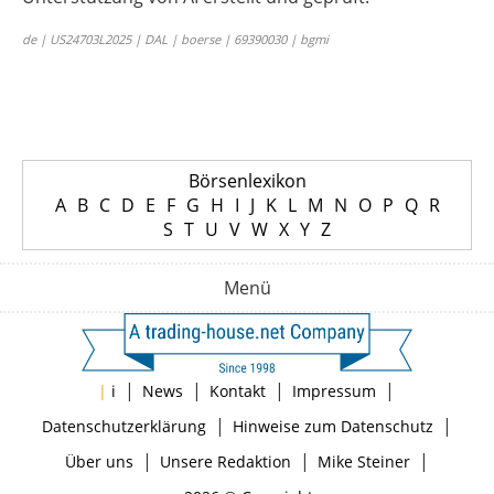
de | US24703L2025 | DAL | boerse | 69390030 | bgmi
Börsenlexikon
A
B
C
D
E
F
G
H
I
J
K
L
M
N
O
P
Q
R
S
T
U
V
W
X
Y
Z
Menü
|
|
|
|
|
i
News
Kontakt
Impressum
|
|
Datenschutzerklärung
Hinweise zum Datenschutz
|
|
|
Über uns
Unsere Redaktion
Mike Steiner