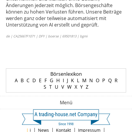
Änderungen jederzeit möglich. Börsengeschäfte
können zu hohen Verlusten führen. Unsere Beiträge
werden ganz oder teilweise automatisiert mit
Unterstützung von AI erstellt und geprüft.
de | CA25667F1071 | DFY | boerse | 69501813 | bgmi
Börsenlexikon
A
B
C
D
E
F
G
H
I
J
K
L
M
N
O
P
Q
R
S
T
U
V
W
X
Y
Z
Menü
|
|
|
|
|
i
News
Kontakt
Impressum