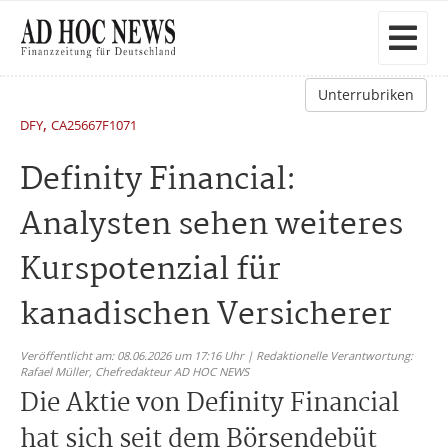
Unterrubriken
,
DFY
CA25667F1071
Definity Financial:
Analysten sehen weiteres
Kurspotenzial für
kanadischen Versicherer
Veröffentlicht am: 08.06.2026 um 17:16 Uhr | Redaktionelle Verantwortung:
Rafael Müller,
Chefredakteur AD HOC NEWS
Die Aktie von Definity Financial
hat sich seit dem Börsendebüt