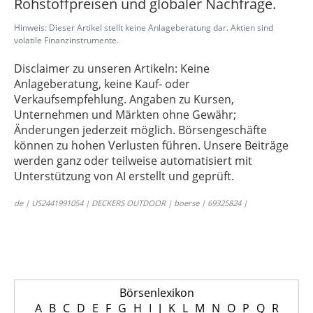
Rohstoffpreisen und globaler Nachfrage.
Hinweis: Dieser Artikel stellt keine Anlageberatung dar. Aktien sind
volatile Finanzinstrumente.
Disclaimer zu unseren Artikeln: Keine
Anlageberatung, keine Kauf- oder
Verkaufsempfehlung. Angaben zu Kursen,
Unternehmen und Märkten ohne Gewähr;
Änderungen jederzeit möglich. Börsengeschäfte
können zu hohen Verlusten führen. Unsere Beiträge
werden ganz oder teilweise automatisiert mit
Unterstützung von AI erstellt und geprüft.
de | US2441991054 | DECKERS OUTDOOR | boerse | 69325824 |
Börsenlexikon
A
B
C
D
E
F
G
H
I
J
K
L
M
N
O
P
Q
R