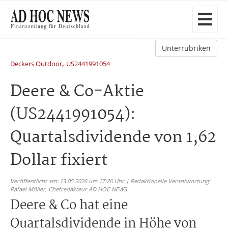
Unterrubriken
,
Deckers Outdoor
US2441991054
Deere & Co-Aktie
(US2441991054):
Quartalsdividende von 1,62
Dollar fixiert
Veröffentlicht am: 13.05.2026 um 17:26 Uhr | Redaktionelle Verantwortung:
Rafael Müller,
Chefredakteur AD HOC NEWS
Deere & Co hat eine
Quartalsdividende in Höhe von