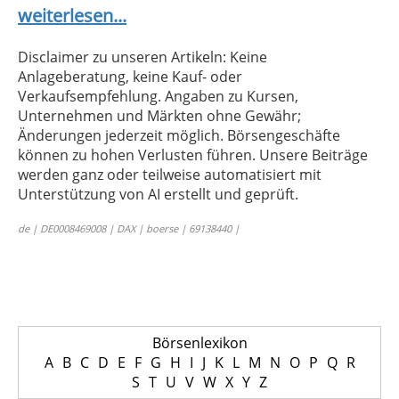
weiterlesen...
Disclaimer zu unseren Artikeln: Keine
Anlageberatung, keine Kauf- oder
Verkaufsempfehlung. Angaben zu Kursen,
Unternehmen und Märkten ohne Gewähr;
Änderungen jederzeit möglich. Börsengeschäfte
können zu hohen Verlusten führen. Unsere Beiträge
werden ganz oder teilweise automatisiert mit
Unterstützung von AI erstellt und geprüft.
de | DE0008469008 | DAX | boerse | 69138440 |
Börsenlexikon
A
B
C
D
E
F
G
H
I
J
K
L
M
N
O
P
Q
R
S
T
U
V
W
X
Y
Z