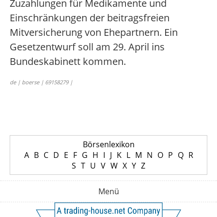
Zuzahlungen für Medikamente und
Einschränkungen der beitragsfreien
Mitversicherung von Ehepartnern. Ein
Gesetzentwurf soll am 29. April ins
Bundeskabinett kommen.
de | boerse | 69158279 |
Börsenlexikon
A
B
C
D
E
F
G
H
I
J
K
L
M
N
O
P
Q
R
S
T
U
V
W
X
Y
Z
Menü