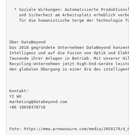
  * Soziale Wirkungen: Automatisierte Produktionslin
    und Sicherheit am Arbeitsplatz erheblich verbess
    für die humanistische Sorge der Technologie für d
Über DataBeyond

Das 2018 gegründete Unternehmen DataBeyond konzentri
Intelligenz und auf die Fusion von Optik und Elektro
Tausende ihrer Anlagen in Betrieb. Mit unserer Hilfe 
Recycling-Unternehmen jetzt High-End-Geräte leisten 
den globalen Übergang zu einer Ära des intelligenten 
Kontakt:

YI WU

marketing@databeyond.com

+86 18038378718

Foto: https://mma.prnewswire.com/media/2950179/4_6.jp