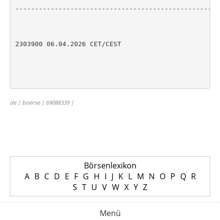
----------------------------------------------------
2303900 06.04.2026 CET/CEST

de | boerse | 69088339 |
Börsenlexikon
A
B
C
D
E
F
G
H
I
J
K
L
M
N
O
P
Q
R
S
T
U
V
W
X
Y
Z
Menü