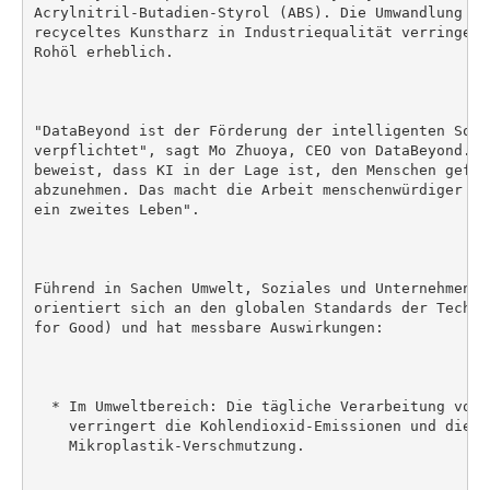
Acrylnitril-Butadien-Styrol (ABS). Die Umwandlung ko
recyceltes Kunstharz in Industriequalität verringert
Rohöl erheblich.

"DataBeyond ist der Förderung der intelligenten Sort
verpflichtet", sagt Mo Zhuoya, CEO von DataBeyond. "
beweist, dass KI in der Lage ist, den Menschen gefäh
abzunehmen. Das macht die Arbeit menschenwürdiger un
ein zweites Leben".

Führend in Sachen Umwelt, Soziales und Unternehmensl
orientiert sich an den globalen Standards der Techno
for Good) und hat messbare Auswirkungen:

  * Im Umweltbereich: Die tägliche Verarbeitung von 
    verringert die Kohlendioxid-Emissionen und die

    Mikroplastik-Verschmutzung.
