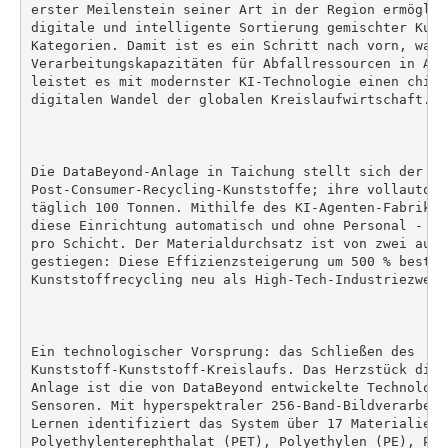
erster Meilenstein seiner Art in der Region ermöglic
digitale und intelligente Sortierung gemischter Kuns
Kategorien. Damit ist es ein Schritt nach vorn, was d
Verarbeitungskapazitäten für Abfallressourcen in Asi
leistet es mit modernster KI-Technologie einen chine
digitalen Wandel der globalen Kreislaufwirtschaft.

Die DataBeyond-Anlage in Taichung stellt sich der He
Post-Consumer-Recycling-Kunststoffe; ihre vollautoma
täglich 100 Tonnen. Mithilfe des KI-Agenten-Fabrikma
diese Einrichtung automatisch und ohne Personal - es
pro Schicht. Der Materialdurchsatz ist von zwei auf 
gestiegen: Diese Effizienzsteigerung um 500 % bestimm
Kunststoffrecycling neu als High-Tech-Industriezweig.
Ein technologischer Vorsprung: das Schließen des

Kunststoff-Kunststoff-Kreislaufs. Das Herzstück dies
Anlage ist die von DataBeyond entwickelte Technologi
Sensoren. Mit hyperspektraler 256-Band-Bildverarbeit
Lernen identifiziert das System über 17 Materialien 
Polyethylenterephthalat (PET), Polyethylen (PE), Pol