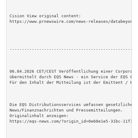
Cision View original content:

https://www.prnewswire.com/news-releases/databeyond-
----------------------------------------------------
06.04.2026 CET/CEST Veröffentlichung einer Corporate
übermittelt durch EQS News - ein Service der EQS Grou
Für den Inhalt der Mitteilung ist der Emittent / Her
Die EQS Distributionsservices umfassen gesetzliche M
News/Finanznachrichten und Pressemitteilungen.

Originalinhalt anzeigen:

https://eqs-news.com/?origin_id=0e60e1e5-31bc-11f1-8