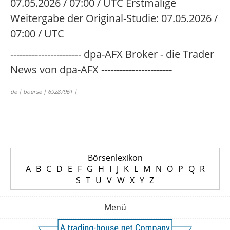
07.05.2026 / 07:00 / UTC Erstmalige
Weitergabe der Original-Studie: 07.05.2026 /
07:00 / UTC
----------------------- dpa-AFX Broker - die Trader
News von dpa-AFX -----------------------
de | boerse | 69287961 |
Börsenlexikon
A
B
C
D
E
F
G
H
I
J
K
L
M
N
O
P
Q
R
S
T
U
V
W
X
Y
Z
Menü