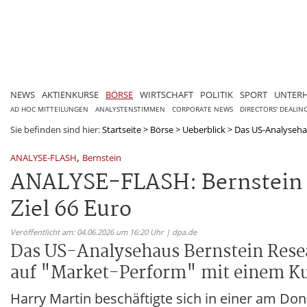
NEWS
AKTIENKURSE
BÖRSE
WIRTSCHAFT
POLITIK
SPORT
UNTER
AD HOC MITTEILUNGEN
ANALYSTENSTIMMEN
CORPORATE NEWS
DIRECTORS' DEALIN
Sie befinden sind hier:
Startseite
>
Börse
>
Ueberblick
>
Das US-Analysehau
,
ANALYSE-FLASH
Bernstein
ANALYSE-FLASH: Bernstein b
Ziel 66 Euro
Veröffentlicht am: 04.06.2026 um 16:20 Uhr | dpa.de
Das US-Analysehaus Bernstein Rese
auf "Market-Perform" mit einem Kur
Harry Martin beschäftigte sich in einer am D