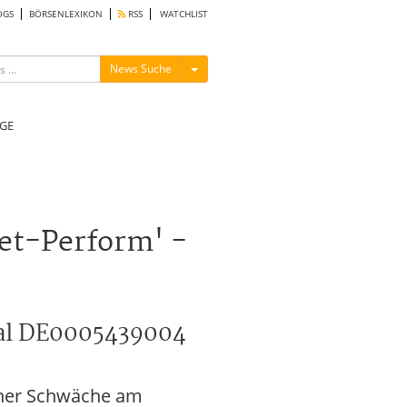
OGS
BÖRSENLEXIKON
RSS
WATCHLIST
Menü ein-/ausblenden
News Suche
GE
et-Perform' -
ntal DE0005439004
einer Schwäche am