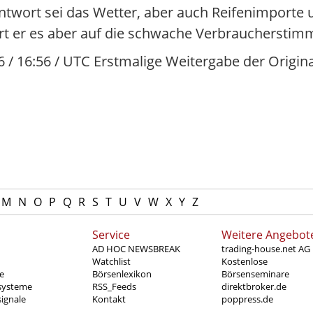
ntwort sei das Wetter, aber auch Reifenimporte
ührt er es aber auf die schwache Verbraucherstim
6 / 16:56 / UTC Erstmalige Weitergabe der Origina
M
N
O
P
Q
R
S
T
U
V
W
X
Y
Z
Service
Weitere Angebot
AD HOC NEWSBREAK
trading-house.net AG
Watchlist
Kostenlose
e
Börsenlexikon
Börsenseminare
systeme
RSS_Feeds
direktbroker.de
ignale
Kontakt
poppress.de