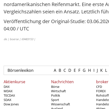
nordamerikanischen Reifenmarkt. Eine erste A
Vergleichszahlen seien ein Ansatz. Letztlich f
Veröffentlichung der Original-Studie: 03.06.202
04:00 / UTC
de | boerse | 69483153 |
Börsenlexikon
A
B
C
D
E
F
G
H
I
J
K
L
Aktienkurse
Nachrichten
broker
DAX
Börse
CFD
MDAX
Wirtschaft
FOREX
TECDAX
Politik
Rohstoff
SDAX
Sport
Handels
Dow Jones
Wissenschaft
Handelss
Ausland
Aktien