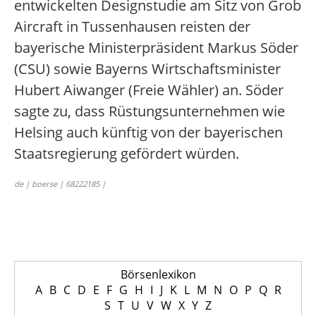
entwickelten Designstudie am Sitz von Grob
Aircraft in Tussenhausen reisten der
bayerische Ministerpräsident Markus Söder
(CSU) sowie Bayerns Wirtschaftsminister
Hubert Aiwanger (Freie Wähler) an. Söder
sagte zu, dass Rüstungsunternehmen wie
Helsing auch künftig von der bayerischen
Staatsregierung gefördert würden.
de | boerse | 68222185 |
Börsenlexikon
A
B
C
D
E
F
G
H
I
J
K
L
M
N
O
P
Q
R
S
T
U
V
W
X
Y
Z