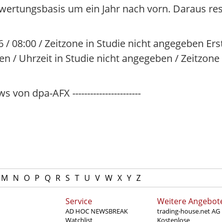
wertungsbasis um ein Jahr nach vorn. Daraus res
6 / 08:00 / Zeitzone in Studie nicht angegeben E
n / Uhrzeit in Studie nicht angegeben / Zeitzone 
s von dpa-AFX -----------------------
M
N
O
P
Q
R
S
T
U
V
W
X
Y
Z
Service
Weitere Angebot
AD HOC NEWSBREAK
trading-house.net AG
Watchlist
Kostenlose