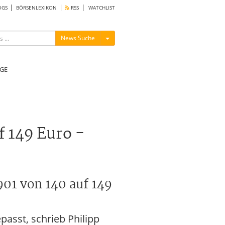
OGS
BÖRSENLEXIKON
RSS
WATCHLIST
Menü ein-/ausblenden
News Suche
GE
 149 Euro -
01 von 140 auf 149
asst, schrieb Philipp