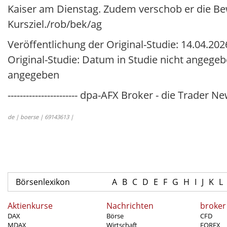
Kaiser am Dienstag. Zudem verschob er die Be
Kursziel./rob/bek/ag
Veröffentlichung der Original-Studie: 14.04.202
Original-Studie: Datum in Studie nicht angegebe
angegeben
----------------------- dpa-AFX Broker - die Trader New
de | boerse | 69143613 |
Börsenlexikon
A
B
C
D
E
F
G
H
I
J
K
L
Aktienkurse
Nachrichten
broker
DAX
Börse
CFD
MDAX
Wirtschaft
FOREX