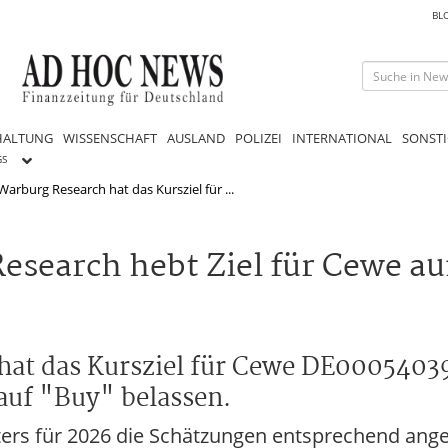
BL
HALTUNG
WISSENSCHAFT
AUSLAND
POLIZEI
INTERNATIONAL
SONSTI
GS
arburg Research hat das Kursziel für ...
earch hebt Ziel für Cewe auf
at das Kursziel für Cewe DE00054039
auf "Buy" belassen.
ers für 2026 die Schätzungen entsprechend angep