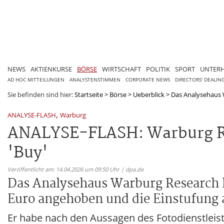
NEWS
AKTIENKURSE
BÖRSE
WIRTSCHAFT
POLITIK
SPORT
UNTER
AD HOC MITTEILUNGEN
ANALYSTENSTIMMEN
CORPORATE NEWS
DIRECTORS' DEALIN
Sie befinden sind hier:
Startseite
>
Börse
>
Ueberblick
>
Das Analysehaus W
,
ANALYSE-FLASH
Warburg
ANALYSE-FLASH: Warburg Res
'Buy'
Veröffentlicht am: 14.04.2026 um 09:50 Uhr | dpa.de
Das Analysehaus Warburg Research h
Euro angehoben und die Einstufung 
Er habe nach den Aussagen des Fotodienstleist