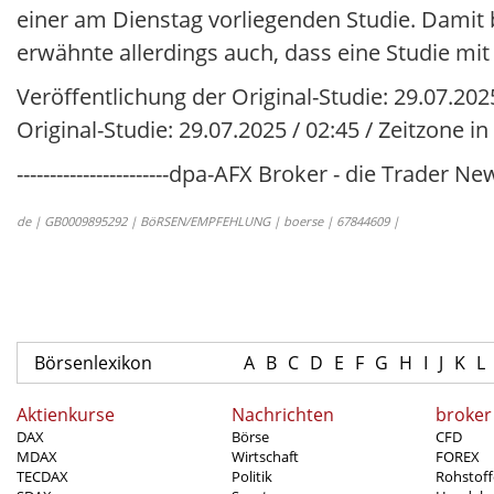
einer am Dienstag vorliegenden Studie. Damit 
erwähnte allerdings auch, dass eine Studie mi
Veröffentlichung der Original-Studie: 29.07.20
Original-Studie: 29.07.2025 / 02:45 / Zeitzone i
-----------------------dpa-AFX Broker - die Trader News
de | GB0009895292 | BöRSEN/EMPFEHLUNG | boerse | 67844609 |
Börsenlexikon
A
B
C
D
E
F
G
H
I
J
K
L
Aktienkurse
Nachrichten
broker
DAX
Börse
CFD
MDAX
Wirtschaft
FOREX
TECDAX
Politik
Rohstoff