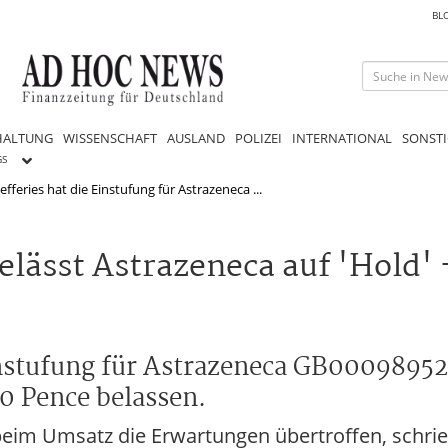
BL
HALTUNG
WISSENSCHAFT
AUSLAND
POLIZEI
INTERNATIONAL
SONSTI
GS
fferies hat die Einstufung für Astrazeneca ...
ässt Astrazeneca auf 'Hold' -
Einstufung für Astrazeneca GB0009895
0 Pence belassen.
eim Umsatz die Erwartungen übertroffen, schrie