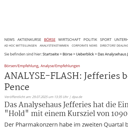
NEWS
AKTIENKURSE
BÖRSE
WIRTSCHAFT
POLITIK
SPORT
UNTER
AD HOC MITTEILUNGEN
ANALYSTENSTIMMEN
CORPORATE NEWS
DIRECTORS' DEALIN
Sie befinden sind hier:
Startseite
>
Börse
>
Ueberblick
>
Das Analysehaus Je
,
Börsen/Empfehlung
Analyse/Empfehlungen
ANALYSE-FLASH: Jefferies bel
Pence
Veröffentlicht am: 29.07.2025 um 13:35 Uhr | dpa.de
Das Analysehaus Jefferies hat die 
"Hold" mit einem Kursziel von 1090
Der Pharmakonzern habe im zweiten Quartal b