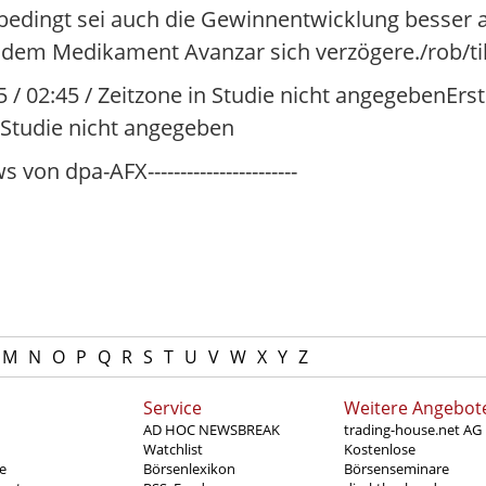
bedingt sei auch die Gewinnentwicklung besser a
t dem Medikament Avanzar sich verzögere./rob/ti
25 / 02:45 / Zeitzone in Studie nicht angegebenEr
n Studie nicht angegeben
 von dpa-AFX-----------------------
M
N
O
P
Q
R
S
T
U
V
W
X
Y
Z
Service
Weitere Angebot
AD HOC NEWSBREAK
trading-house.net AG
Watchlist
Kostenlose
e
Börsenlexikon
Börsenseminare