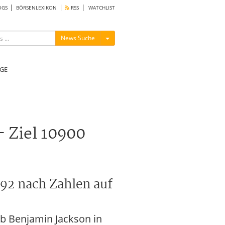
OGS
BÖRSENLEXIKON
RSS
WATCHLIST
Menü ein-/ausblenden
News Suche
GE
 Ziel 10900
292 nach Zahlen auf
b Benjamin Jackson in