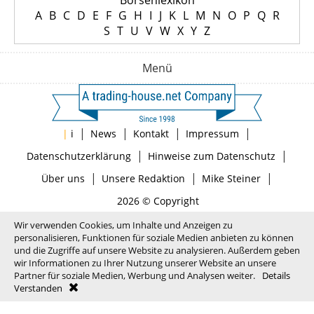
Börsenlexikon
A
B
C
D
E
F
G
H
I
J
K
L
M
N
O
P
Q
R
S
T
U
V
W
X
Y
Z
Menü
|
|
|
|
|
i
News
Kontakt
Impressum
|
|
Datenschutzerklärung
Hinweise zum Datenschutz
|
|
|
Über uns
Unsere Redaktion
Mike Steiner
2026 © Copyright
Wir verwenden Cookies, um Inhalte und Anzeigen zu
personalisieren, Funktionen für soziale Medien anbieten zu können
und die Zugriffe auf unsere Website zu analysieren. Außerdem geben
wir Informationen zu Ihrer Nutzung unserer Website an unsere
Partner für soziale Medien, Werbung und Analysen weiter.
Details
Verstanden