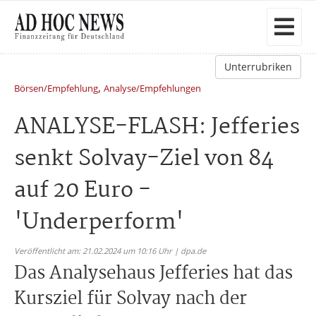
Unterrubriken
,
Börsen/Empfehlung
Analyse/Empfehlungen
ANALYSE-FLASH: Jefferies
senkt Solvay-Ziel von 84
auf 20 Euro -
'Underperform'
Veröffentlicht am: 21.02.2024 um 10:16 Uhr | dpa.de
Das Analysehaus Jefferies hat das
Kursziel für Solvay nach der