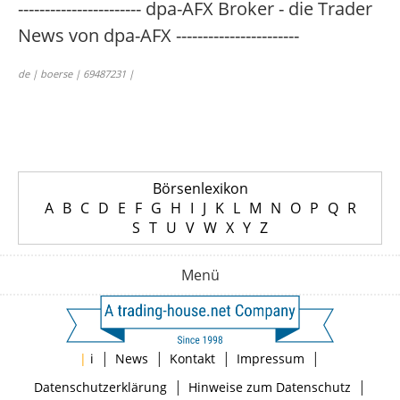
----------------------- dpa-AFX Broker - die Trader
News von dpa-AFX -----------------------
de | boerse | 69487231 |
Börsenlexikon
A
B
C
D
E
F
G
H
I
J
K
L
M
N
O
P
Q
R
S
T
U
V
W
X
Y
Z
Menü
|
|
|
|
|
i
News
Kontakt
Impressum
|
|
Datenschutzerklärung
Hinweise zum Datenschutz