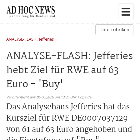
Unterrubriken
,
ANALYSE-FLASH
Jefferies
ANALYSE-FLASH: Jefferies
hebt Ziel für RWE auf 63
Euro - 'Buy'
Veröffentlicht am: 05.06.2026 um 13:35 Uhr | dpa.de
Das Analysehaus Jefferies hat das
Kursziel für RWE DE0007037129
von 61 auf 63 Euro angehoben und