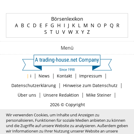
Börsenlexikon
A
B
C
D
E
F
G
H
I
J
K
L
M
N
O
P
Q
R
S
T
U
V
W
X
Y
Z
Menü
|
|
|
|
|
i
News
Kontakt
Impressum
|
|
Datenschutzerklärung
Hinweise zum Datenschutz
|
|
|
Über uns
Unsere Redaktion
Mike Steiner
2026 © Copyright
Wir verwenden Cookies, um Inhalte und Anzeigen zu
personalisieren, Funktionen für soziale Medien anbieten zu können
und die Zugriffe auf unsere Website zu analysieren. Außerdem geben
wir Informationen zu Ihrer Nutzung unserer Website an unsere