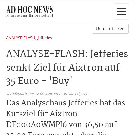
Unterrubriken
,
ANALYSE-FLASH
Jefferies
ANALYSE-FLASH: Jefferies
senkt Ziel für Aixtron auf
35 Euro - 'Buy'
Veröffentlicht am: 08.04.2026 um 12:50 Uhr | dpa.de
Das Analysehaus Jefferies hat das
Kursziel für Aixtron
DE000A0WMPJ6 von 36,50 auf