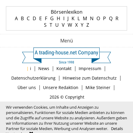
Börsenlexikon
A
B
C
D
E
F
G
H
I
J
K
L
M
N
O
P
Q
R
S
T
U
V
W
X
Y
Z
Menü
|
|
|
|
|
i
News
Kontakt
Impressum
|
|
Datenschutzerklärung
Hinweise zum Datenschutz
|
|
|
Über uns
Unsere Redaktion
Mike Steiner
2026 © Copyright
Wir verwenden Cookies, um Inhalte und Anzeigen zu
personalisieren, Funktionen für soziale Medien anbieten zu können
und die Zugriffe auf unsere Website zu analysieren. Außerdem geben
wir Informationen zu Ihrer Nutzung unserer Website an unsere
Partner für soziale Medien, Werbung und Analysen weiter.
Details