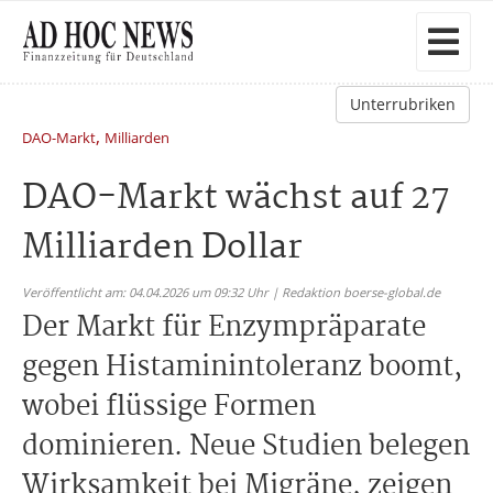
Unterrubriken
,
DAO-Markt
Milliarden
DAO-Markt wächst auf 27
Milliarden Dollar
Veröffentlicht am: 04.04.2026 um 09:32 Uhr | Redaktion boerse-global.de
Der Markt für Enzympräparate
gegen Histaminintoleranz boomt,
wobei flüssige Formen
dominieren. Neue Studien belegen
Wirksamkeit bei Migräne, zeigen