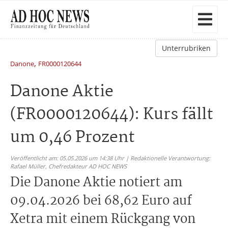
Unterrubriken
,
Danone
FR0000120644
Danone Aktie
(FR0000120644): Kurs fällt
um 0,46 Prozent
Veröffentlicht am: 05.05.2026 um 14:38 Uhr | Redaktionelle Verantwortung:
Rafael Müller,
Chefredakteur AD HOC NEWS
Die Danone Aktie notiert am
09.04.2026 bei 68,62 Euro auf
Xetra mit einem Rückgang von