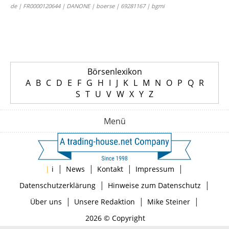
de | FR0000120644 | DANONE | boerse | 69281167 | bgmi
Börsenlexikon
A
B
C
D
E
F
G
H
I
J
K
L
M
N
O
P
Q
R
S
T
U
V
W
X
Y
Z
Menü
|
|
|
|
|
i
News
Kontakt
Impressum
|
|
Datenschutzerklärung
Hinweise zum Datenschutz
|
|
|
Über uns
Unsere Redaktion
Mike Steiner
2026 © Copyright