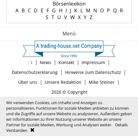
Börsenlexikon
A
B
C
D
E
F
G
H
I
J
K
L
M
N
O
P
Q
R
S
T
U
V
W
X
Y
Z
Menü
|
|
|
|
|
i
News
Kontakt
Impressum
|
|
Datenschutzerklärung
Hinweise zum Datenschutz
|
|
|
Über uns
Unsere Redaktion
Mike Steiner
2026 © Copyright
Wir verwenden Cookies, um Inhalte und Anzeigen zu
personalisieren, Funktionen für soziale Medien anbieten zu können
und die Zugriffe auf unsere Website zu analysieren. Außerdem geben
wir Informationen zu Ihrer Nutzung unserer Website an unsere
Partner für soziale Medien, Werbung und Analysen weiter.
Details
Verstanden