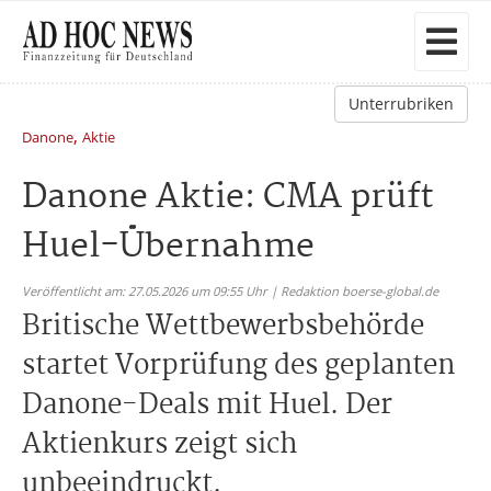
Unterrubriken
,
Danone
Aktie
Danone Aktie: CMA prüft
Huel-Übernahme
Veröffentlicht am: 27.05.2026 um 09:55 Uhr | Redaktion boerse-global.de
Britische Wettbewerbsbehörde
startet Vorprüfung des geplanten
Danone-Deals mit Huel. Der
Aktienkurs zeigt sich
unbeeindruckt.