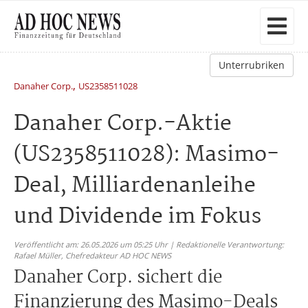
Unterrubriken
,
Danaher Corp.
US2358511028
Danaher Corp.-Aktie
(US2358511028): Masimo-
Deal, Milliardenanleihe
und Dividende im Fokus
Veröffentlicht am: 26.05.2026 um 05:25 Uhr | Redaktionelle Verantwortung:
Rafael Müller,
Chefredakteur AD HOC NEWS
Danaher Corp. sichert die
Finanzierung des Masimo-Deals