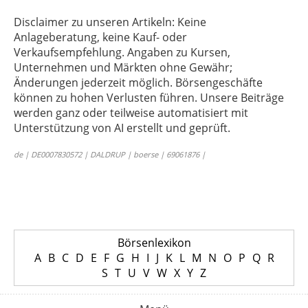
Disclaimer zu unseren Artikeln: Keine
Anlageberatung, keine Kauf- oder
Verkaufsempfehlung. Angaben zu Kursen,
Unternehmen und Märkten ohne Gewähr;
Änderungen jederzeit möglich. Börsengeschäfte
können zu hohen Verlusten führen. Unsere Beiträge
werden ganz oder teilweise automatisiert mit
Unterstützung von AI erstellt und geprüft.
de | DE0007830572 | DALDRUP | boerse | 69061876 |
Börsenlexikon
A
B
C
D
E
F
G
H
I
J
K
L
M
N
O
P
Q
R
S
T
U
V
W
X
Y
Z