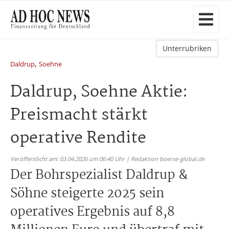
Unterrubriken
,
Daldrup
Soehne
Daldrup, Soehne Aktie:
Preismacht stärkt
operative Rendite
Veröffentlicht am: 03.04.2026 um 06:40 Uhr | Redaktion boerse-global.de
Der Bohrspezialist Daldrup &
Söhne steigerte 2025 sein
operatives Ergebnis auf 8,8