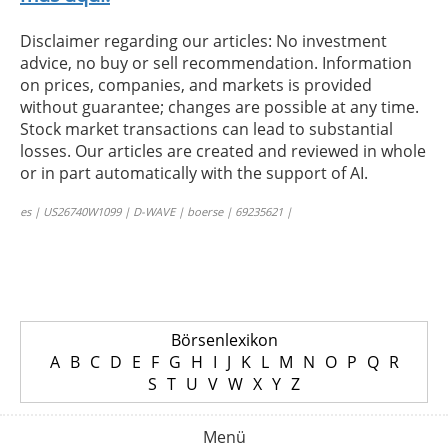
Disclaimer regarding our articles: No investment
advice, no buy or sell recommendation. Information
on prices, companies, and markets is provided
without guarantee; changes are possible at any time.
Stock market transactions can lead to substantial
losses. Our articles are created and reviewed in whole
or in part automatically with the support of AI.
es | US26740W1099 | D-WAVE | boerse | 69235621 |
Börsenlexikon
A
B
C
D
E
F
G
H
I
J
K
L
M
N
O
P
Q
R
S
T
U
V
W
X
Y
Z
Menü