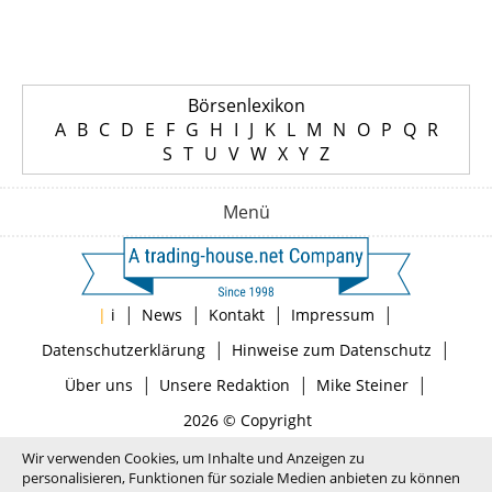
Börsenlexikon
A
B
C
D
E
F
G
H
I
J
K
L
M
N
O
P
Q
R
S
T
U
V
W
X
Y
Z
Menü
|
|
|
|
|
i
News
Kontakt
Impressum
|
|
Datenschutzerklärung
Hinweise zum Datenschutz
|
|
|
Über uns
Unsere Redaktion
Mike Steiner
2026 © Copyright
Wir verwenden Cookies, um Inhalte und Anzeigen zu
personalisieren, Funktionen für soziale Medien anbieten zu können