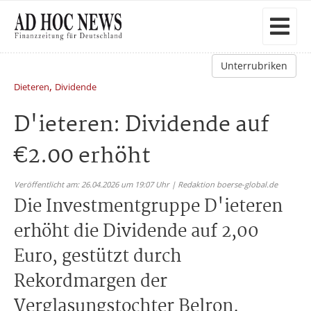
Unterrubriken
,
Dieteren
Dividende
D'ieteren: Dividende auf
€2.00 erhöht
Veröffentlicht am: 26.04.2026 um 19:07 Uhr | Redaktion boerse-global.de
Die Investmentgruppe D'ieteren
erhöht die Dividende auf 2,00
Euro, gestützt durch
Rekordmargen der
Verglasungstochter Belron.