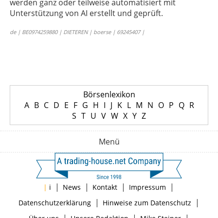
werden ganz oder teilweise automatisiert mit
Unterstützung von AI erstellt und geprüft.
de | BE0974259880 | DIETEREN | boerse | 69245407 |
Börsenlexikon
A
B
C
D
E
F
G
H
I
J
K
L
M
N
O
P
Q
R
S
T
U
V
W
X
Y
Z
Menü
|
|
|
|
|
i
News
Kontakt
Impressum
|
|
Datenschutzerklärung
Hinweise zum Datenschutz