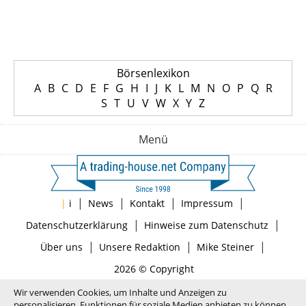
Börsenlexikon
A
B
C
D
E
F
G
H
I
J
K
L
M
N
O
P
Q
R
S
T
U
V
W
X
Y
Z
Menü
|
|
|
|
|
i
News
Kontakt
Impressum
|
|
Datenschutzerklärung
Hinweise zum Datenschutz
|
|
|
Über uns
Unsere Redaktion
Mike Steiner
2026 © Copyright
Wir verwenden Cookies, um Inhalte und Anzeigen zu
personalisieren, Funktionen für soziale Medien anbieten zu können