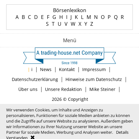
Börsenlexikon
A
B
C
D
E
F
G
H
I
J
K
L
M
N
O
P
Q
R
S
T
U
V
W
X
Y
Z
Menü
|
|
|
|
|
i
News
Kontakt
Impressum
|
|
Datenschutzerklärung
Hinweise zum Datenschutz
|
|
|
Über uns
Unsere Redaktion
Mike Steiner
2026 © Copyright
Wir verwenden Cookies, um Inhalte und Anzeigen zu
personalisieren, Funktionen für soziale Medien anbieten zu können
und die Zugriffe auf unsere Website zu analysieren. Außerdem geben
wir Informationen zu Ihrer Nutzung unserer Website an unsere
Partner für soziale Medien, Werbung und Analysen weiter.
Details
Verstanden