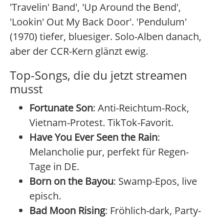
'Travelin' Band', 'Up Around the Bend',
'Lookin' Out My Back Door'. 'Pendulum'
(1970) tiefer, bluesiger. Solo-Alben danach,
aber der CCR-Kern glänzt ewig.
Top-Songs, die du jetzt streamen
musst
Fortunate Son
: Anti-Reichtum-Rock,
Vietnam-Protest. TikTok-Favorit.
Have You Ever Seen the Rain
:
Melancholie pur, perfekt für Regen-
Tage in DE.
Born on the Bayou
: Swamp-Epos, live
episch.
Bad Moon Rising
: Fröhlich-dark, Party-