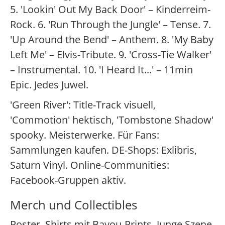
5. 'Lookin' Out My Back Door' – Kinderreim-
Rock. 6. 'Run Through the Jungle' – Tense. 7.
'Up Around the Bend' – Anthem. 8. 'My Baby
Left Me' – Elvis-Tribute. 9. 'Cross-Tie Walker'
– Instrumental. 10. 'I Heard It...' – 11min
Epic. Jedes Juwel.
'Green River': Title-Track visuell,
'Commotion' hektisch, 'Tombstone Shadow'
spooky. Meisterwerke. Für Fans:
Sammlungen kaufen. DE-Shops: Exlibris,
Saturn Vinyl. Online-Communities:
Facebook-Gruppen aktiv.
Merch und Collectibles
Poster, Shirts mit Bayou-Prints. Junge Szene