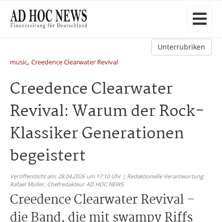
Unterrubriken
,
music
Creedence Clearwater Revival
Creedence Clearwater
Revival: Warum der Rock-
Klassiker Generationen
begeistert
Veröffentlicht am: 28.04.2026 um 17:10 Uhr | Redaktionelle Verantwortung:
Rafael Müller,
Chefredakteur AD HOC NEWS
Creedence Clearwater Revival –
die Band, die mit swampy Riffs