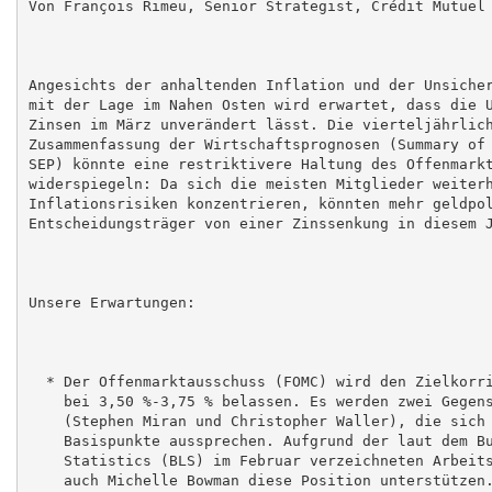
Von François Rimeu, Senior Strategist, Crédit Mutuel 
Angesichts der anhaltenden Inflation und der Unsicher
mit der Lage im Nahen Osten wird erwartet, dass die U
Zinsen im März unverändert lässt. Die vierteljährlich
Zusammenfassung der Wirtschaftsprognosen (Summary of 
SEP) könnte eine restriktivere Haltung des Offenmarkt
widerspiegeln: Da sich die meisten Mitglieder weiterh
Inflationsrisiken konzentrieren, könnten mehr geldpol
Entscheidungsträger von einer Zinssenkung in diesem J
Unsere Erwartungen:

  * Der Offenmarktausschuss (FOMC) wird den Zielkorri
    bei 3,50 %-3,75 % belassen. Es werden zwei Gegens
    (Stephen Miran und Christopher Waller), die sich 
    Basispunkte aussprechen. Aufgrund der laut dem Bu
    Statistics (BLS) im Februar verzeichneten Arbeits
    auch Michelle Bowman diese Position unterstützen.