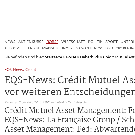
NEWS
AKTIENKURSE
BÖRSE
WIRTSCHAFT
POLITIK
SPORT
UNTER
AD HOC MITTEILUNGEN
ANALYSTENSTIMMEN
CORPORATE NEWS
DIRECTORS' DEALIN
Sie befinden sind hier:
Startseite
>
Börse
>
Ueberblick
>
Crédit Mutuel As
,
EQS-News
Crédit
EQS-News: Crédit Mutuel As
vor weiteren Entscheidungen
Veröffentlicht am: 17.03.2026 um 08:49 Uhr | dpa.de
Crédit Mutuel Asset Management: F
EQS-News: La Française Group / Sch
Asset Management: Fed: Abwartende