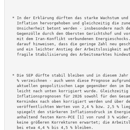
  * In der Erklärung dürften das starke Wachstum und 
    Inflation hervorgehoben und gleichzeitig die zune
    Unsicherheit betont werden - insbesondere nach de
    Gegenzölle durch den Obersten Gerichtshof und vor
    mit dem Iran-Konflikt verbundenen Energieschocks.
    darauf hinweisen, dass die geringe Zahl neu gesch
    und ein leichter Anstieg der Arbeitslosigkeit auf
    fragile Stabilisierung des Arbeitsmarktes hindeut
  * Die SEP dürfte stabil bleiben und in diesem Jahr 
    % verzeichnen - auch wenn diese Prognose aufgrund
    aktuellen geopolitischen Lage gegenüber den im De
    leicht nach unten korrigiert wurde. Gleichzeitig 
    Inflationsprognosen für 2026 sowohl für den Gesam
    Kernindex nach oben korrigiert werden und über de
    veröffentlichten Werten von 2,4 % bzw. 2,5 % lieg
    spiegelt den stärkeren Inflationsdruck im Energie
    anhaltend festen Kern-PCE [1] von rund 3 % wider.
    keine größeren Korrekturen erwartet; die Arbeitsl
    bei etwa 4,4 % bis 4,5 % bleiben.
