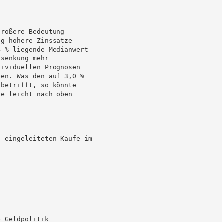
rößere Bedeutung

g höhere Zinssätze

 % liegende Medianwert

senkung mehr

ividuellen Prognosen

en. Was den auf 3,0 %

betrifft, so könnte

e leicht nach oben

 eingeleiteten Käufe im

 Geldpolitik
