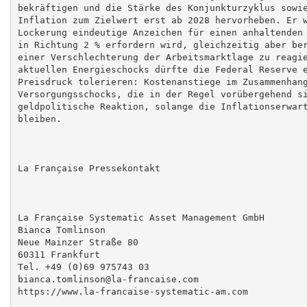
bekräftigen und die Stärke des Konjunkturzyklus sowie
Inflation zum Zielwert erst ab 2028 hervorheben. Er w
Lockerung eindeutige Anzeichen für einen anhaltenden 
in Richtung 2 % erfordern wird, gleichzeitig aber ber
einer Verschlechterung der Arbeitsmarktlage zu reagie
aktuellen Energieschocks dürfte die Federal Reserve e
Preisdruck tolerieren: Kostenanstiege im Zusammenhang
Versorgungsschocks, die in der Regel vorübergehend si
geldpolitische Reaktion, solange die Inflationserwart
bleiben.

La Française Pressekontakt

La Française Systematic Asset Management GmbH

Bianca Tomlinson

Neue Mainzer Straße 80

60311 Frankfurt

Tel. +49 (0)69 975743 03

bianca.tomlinson@la-francaise.com

https://www.la-francaise-systematic-am.com
