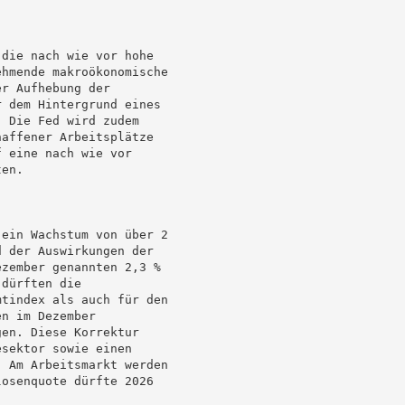
die nach wie vor hohe

hmende makroökonomische

r Aufhebung der

 dem Hintergrund eines

 Die Fed wird zudem

affener Arbeitsplätze

 eine nach wie vor

en.

ein Wachstum von über 2

 der Auswirkungen der

zember genannten 2,3 %

dürften die

tindex als auch für den

n im Dezember

en. Diese Korrektur

sektor sowie einen

 Am Arbeitsmarkt werden

osenquote dürfte 2026
