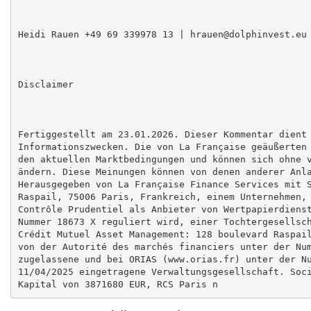
Heidi Rauen +49 69 339978 13 | hrauen@dolphinvest.eu

Disclaimer

Fertiggestellt am 23.01.2026. Dieser Kommentar dient 
Informationszwecken. Die von La Française geäußerten 
den aktuellen Marktbedingungen und können sich ohne v
ändern. Diese Meinungen können von denen anderer Anla
Herausgegeben von La Française Finance Services mit S
Raspail, 75006 Paris, Frankreich, einem Unternehmen, 
Contrôle Prudentiel als Anbieter von Wertpapierdienst
Nummer 18673 X reguliert wird, einer Tochtergesellsch
Crédit Mutuel Asset Management: 128 boulevard Raspail
von der Autorité des marchés financiers unter der Num
zugelassene und bei ORIAS (www.orias.fr) unter der Nu
11/04/2025 eingetragene Verwaltungsgesellschaft. Soci