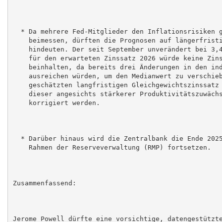
  * Da mehrere Fed-Mitglieder den Inflationsrisiken g
    beimessen, dürften die Prognosen auf längerfristi
    hindeuten. Der seit September unverändert bei 3,4
    für den erwarteten Zinssatz 2026 würde keine Zins
    beinhalten, da bereits drei Änderungen in den ind
    ausreichen würden, um den Medianwert zu verschieb
    geschätzten langfristigen Gleichgewichtszinssatz 
    dieser angesichts stärkerer Produktivitätszuwächs
    korrigiert werden.

  * Darüber hinaus wird die Zentralbank die Ende 2025
    Rahmen der Reserveverwaltung (RMP) fortsetzen.

Zusammenfassend:

Jerome Powell dürfte eine vorsichtige, datengestützte