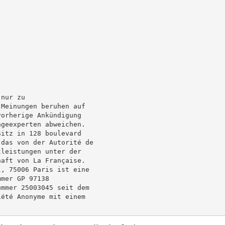
nur zu

Meinungen beruhen auf

orherige Ankündigung

geexperten abweichen.

itz in 128 boulevard

das von der Autorité de

leistungen unter der

aft von La Française.

, 75006 Paris ist eine

mer GP 97138

mmer 25003045 seit dem

été Anonyme mit einem
