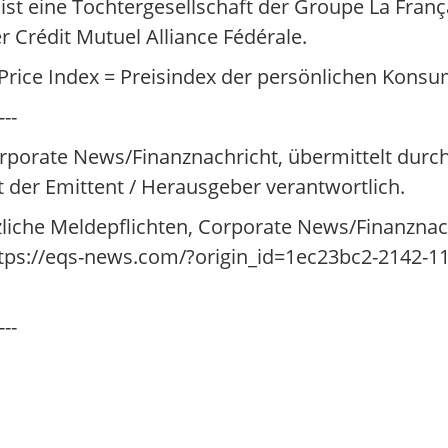
st eine Tochtergesellschaft der Groupe La Franç
Crédit Mutuel Alliance Fédérale.
Price Index = Preisindex der persönlichen Kon
---
rporate News/Finanznachricht, übermittelt durch
t der Emittent / Herausgeber verantwortlich.
zliche Meldepflichten, Corporate News/Finanzna
https://eqs-news.com/?origin_id=1ec23bc2-2142-1
---