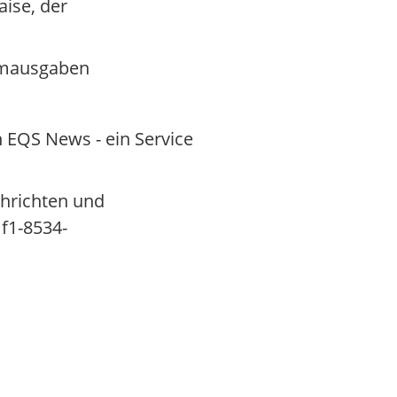
aise, der
sumausgaben
 EQS News - ein Service
chrichten und
1f1-8534-